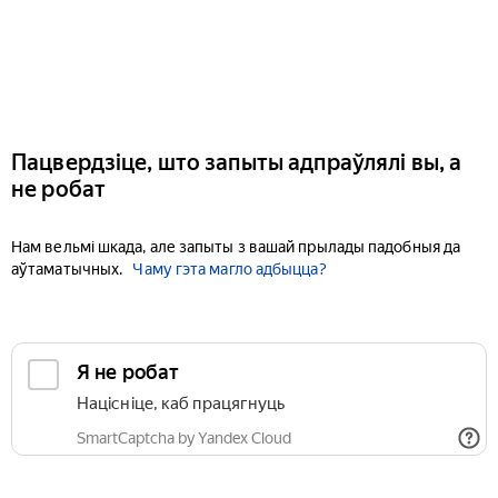
Пацвердзіце, што запыты адпраўлялі вы, а
не робат
Нам вельмі шкада, але запыты з вашай прылады падобныя да
аўтаматычных.
Чаму гэта магло адбыцца?
Я не робат
Націсніце, каб працягнуць
SmartCaptcha by Yandex Cloud