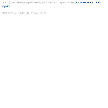
Калі ў вас узніклі праблемы, калі ласка, скарыстайце
формай зваротнай
сувязі
9190229942720411289
:
1786212539