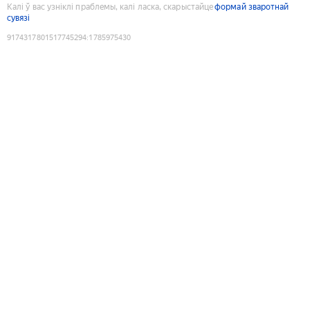
Калі ў вас узніклі праблемы, калі ласка, скарыстайце
формай зваротнай
сувязі
9174317801517745294
:
1785975430