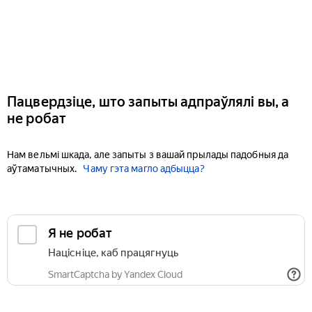
Пацвердзіце, што запыты адпраўлялі вы, а
не робат
Нам вельмі шкада, але запыты з вашай прылады падобныя да
аўтаматычных.
Чаму гэта магло адбыцца?
Я не робат
Націсніце, каб працягнуць
SmartCaptcha by Yandex Cloud