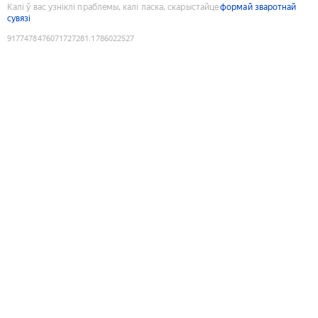
Калі ў вас узніклі праблемы, калі ласка, скарыстайце
формай зваротнай
сувязі
9177478476071727281
:
1786022527