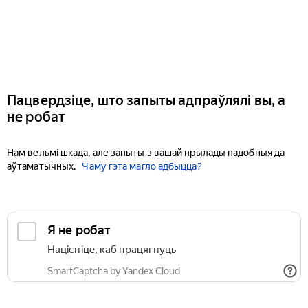
Пацвердзіце, што запыты адпраўлялі вы, а
не робат
Нам вельмі шкада, але запыты з вашай прылады падобныя да
аўтаматычных.
Чаму гэта магло адбыцца?
Я не робат
Націсніце, каб працягнуць
SmartCaptcha by Yandex Cloud