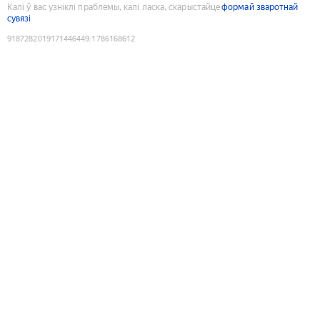
Калі ў вас узніклі праблемы, калі ласка, скарыстайце
формай зваротнай
сувязі
9187282019171446449
:
1786168612