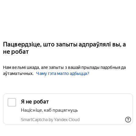
Пацвердзіце, што запыты адпраўлялі вы, а
не робат
Нам вельмі шкада, але запыты з вашай прылады падобныя да
аўтаматычных.
Чаму гэта магло адбыцца?
Я не робат
Націсніце, каб працягнуць
SmartCaptcha by Yandex Cloud