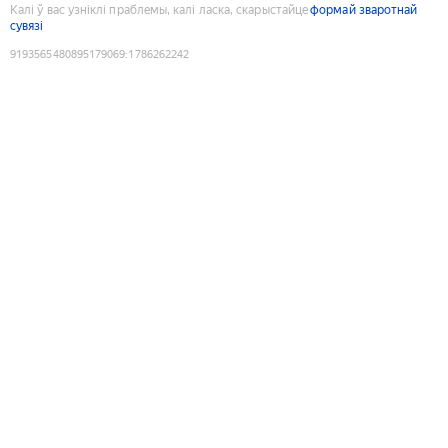
Калі ў вас узніклі праблемы, калі ласка, скарыстайце
формай зваротнай
сувязі
9193565480895179069
:
1786262242