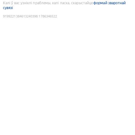
Калі ў вас узніклі праблемы, калі ласка, скарыстайце
формай зваротнай
сувязі
9199221384613240398
:
1786346522