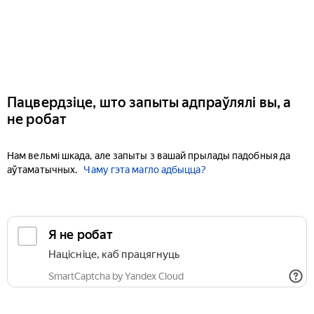
Пацвердзіце, што запыты адпраўлялі вы, а
не робат
Нам вельмі шкада, але запыты з вашай прылады падобныя да
аўтаматычных.
Чаму гэта магло адбыцца?
Я не робат
Націсніце, каб працягнуць
SmartCaptcha by Yandex Cloud