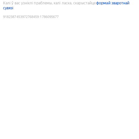
Калі ў вас узніклі праблемы, калі ласка, скарыстайце
формай зваротнай
сувязі
9182387453972768459
:
1786095677