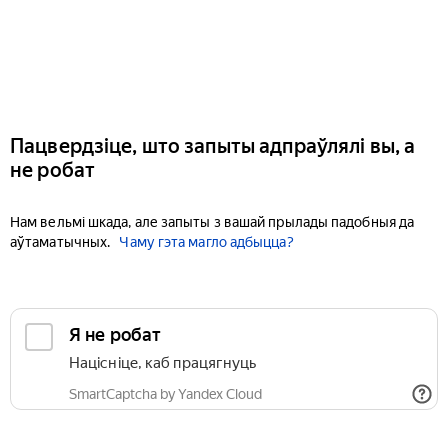
Пацвердзіце, што запыты адпраўлялі вы, а
не робат
Нам вельмі шкада, але запыты з вашай прылады падобныя да
аўтаматычных.
Чаму гэта магло адбыцца?
Я не робат
Націсніце, каб працягнуць
SmartCaptcha by Yandex Cloud