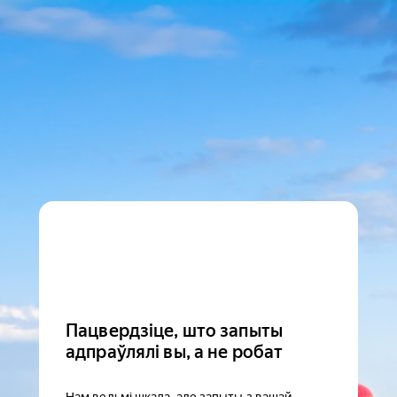
Пацвердзіце, што запыты
адпраўлялі вы, а не робат