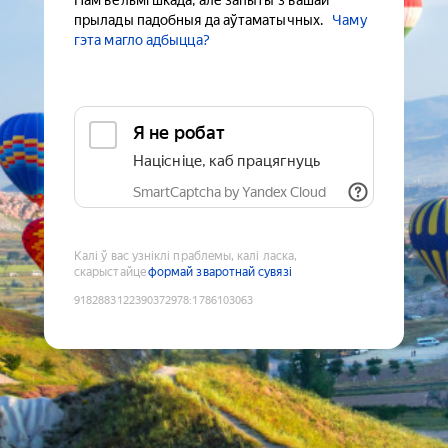
Нам вельмі шкада, але запыты з вашай
прылады падобныя да аўтаматычных.
Чаму
гэта магло адбыцца?
Я не робат
Націсніце, каб працягнуць
SmartCaptcha by Yandex Cloud
Калі ў вас узніклі праблемы, калі ласка,
скарыстайце
формай зваротнай сувязі
9182883122390372978
:
1786103063