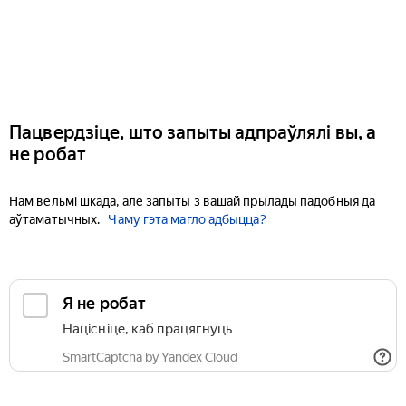
Пацвердзіце, што запыты адпраўлялі вы, а
не робат
Нам вельмі шкада, але запыты з вашай прылады падобныя да
аўтаматычных.
Чаму гэта магло адбыцца?
Я не робат
Націсніце, каб працягнуць
SmartCaptcha by Yandex Cloud