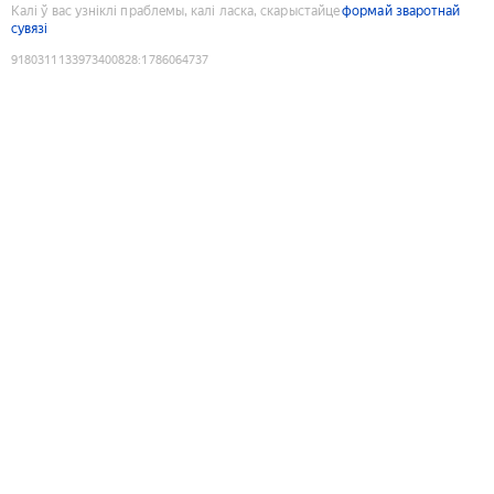
Калі ў вас узніклі праблемы, калі ласка, скарыстайце
формай зваротнай
сувязі
9180311133973400828
:
1786064737