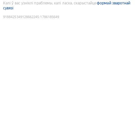
Калі ў вас узніклі праблемы, калі ласка, скарыстайце
формай зваротнай
сувязі
9188425349128662245
:
1786185649