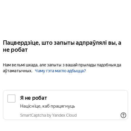
Пацвердзіце, што запыты адпраўлялі вы, а
не робат
Нам вельмі шкада, але запыты з вашай прылады падобныя да
аўтаматычных.
Чаму гэта магло адбыцца?
Я не робат
Націсніце, каб працягнуць
SmartCaptcha by Yandex Cloud