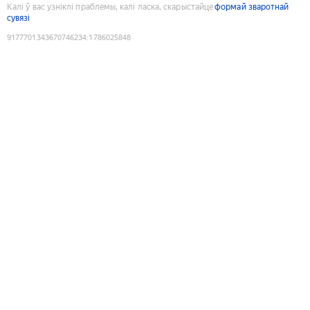
Калі ў вас узніклі праблемы, калі ласка, скарыстайце
формай зваротнай
сувязі
9177701343670746234
:
1786025848