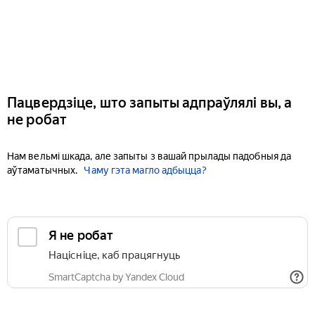
Пацвердзіце, што запыты адпраўлялі вы, а
не робат
Нам вельмі шкада, але запыты з вашай прылады падобныя да
аўтаматычных.
Чаму гэта магло адбыцца?
Я не робат
Націсніце, каб працягнуць
SmartCaptcha by Yandex Cloud