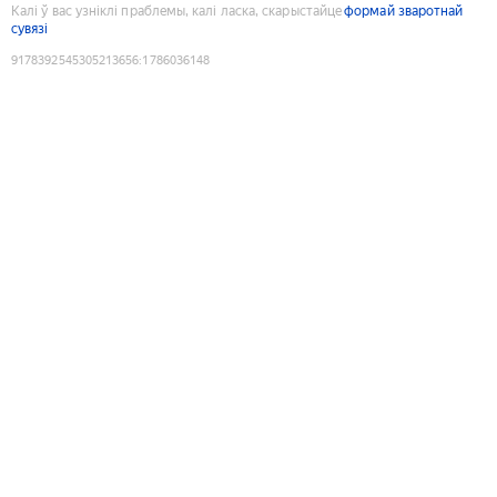
Калі ў вас узніклі праблемы, калі ласка, скарыстайце
формай зваротнай
сувязі
9178392545305213656
:
1786036148