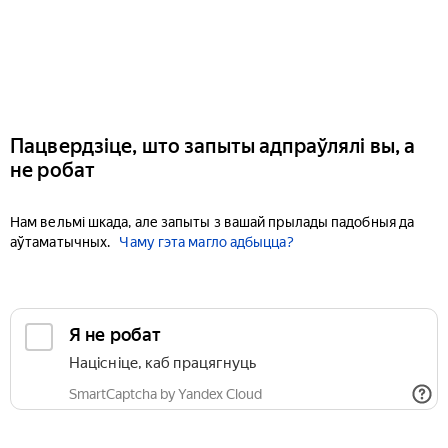
Пацвердзіце, што запыты адпраўлялі вы, а
не робат
Нам вельмі шкада, але запыты з вашай прылады падобныя да
аўтаматычных.
Чаму гэта магло адбыцца?
Я не робат
Націсніце, каб працягнуць
SmartCaptcha by Yandex Cloud