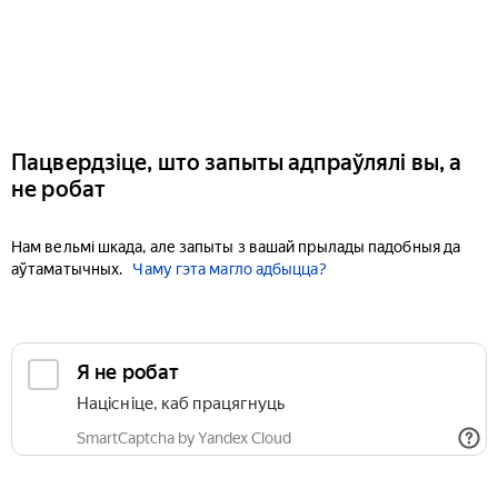
Пацвердзіце, што запыты адпраўлялі вы, а
не робат
Нам вельмі шкада, але запыты з вашай прылады падобныя да
аўтаматычных.
Чаму гэта магло адбыцца?
Я не робат
Націсніце, каб працягнуць
SmartCaptcha by Yandex Cloud