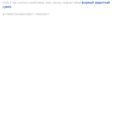
Калі ў вас узніклі праблемы, калі ласка, скарыстайце
формай зваротнай
сувязі
9178893764366619887
:
1786043617