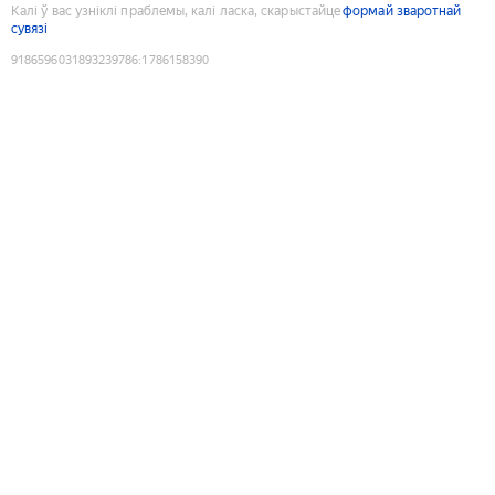
Калі ў вас узніклі праблемы, калі ласка, скарыстайце
формай зваротнай
сувязі
9186596031893239786
:
1786158390