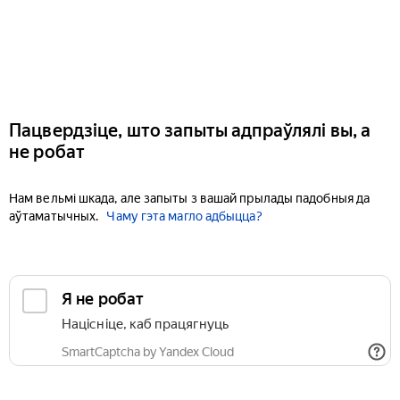
Пацвердзіце, што запыты адпраўлялі вы, а
не робат
Нам вельмі шкада, але запыты з вашай прылады падобныя да
аўтаматычных.
Чаму гэта магло адбыцца?
Я не робат
Націсніце, каб працягнуць
SmartCaptcha by Yandex Cloud