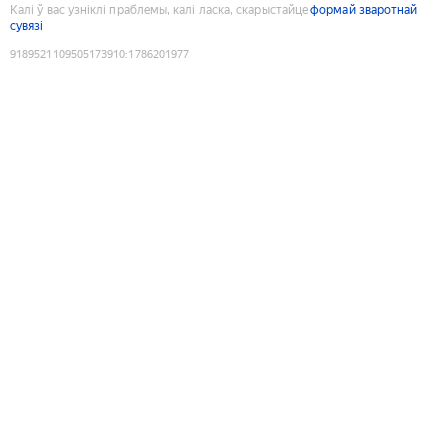
Калі ў вас узніклі праблемы, калі ласка, скарыстайце
формай зваротнай
сувязі
9189521109505173910
:
1786201977