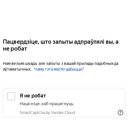
Пацвердзіце, што запыты адпраўлялі вы, а
не робат
Нам вельмі шкада, але запыты з вашай прылады падобныя да
аўтаматычных.
Чаму гэта магло адбыцца?
Я не робат
Націсніце, каб працягнуць
SmartCaptcha by Yandex Cloud