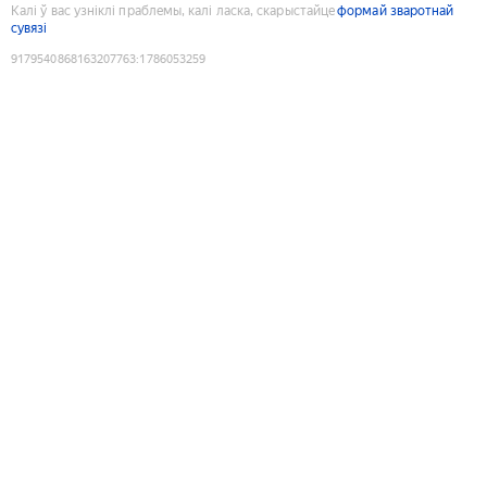
Калі ў вас узніклі праблемы, калі ласка, скарыстайце
формай зваротнай
сувязі
9179540868163207763
:
1786053259