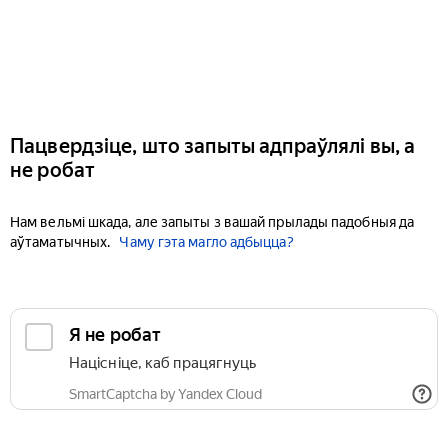
Пацвердзіце, што запыты адпраўлялі вы, а
не робат
Нам вельмі шкада, але запыты з вашай прылады падобныя да
аўтаматычных.
Чаму гэта магло адбыцца?
Я не робат
Націсніце, каб працягнуць
SmartCaptcha by Yandex Cloud