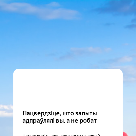
Пацвердзіце, што запыты
адпраўлялі вы, а не робат