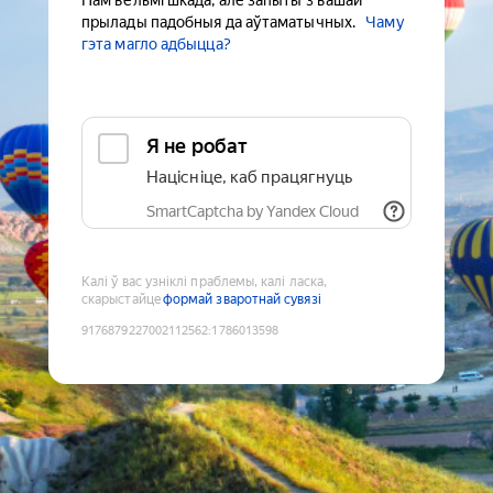
Нам вельмі шкада, але запыты з вашай
прылады падобныя да аўтаматычных.
Чаму
гэта магло адбыцца?
Я не робат
Націсніце, каб працягнуць
SmartCaptcha by Yandex Cloud
Калі ў вас узніклі праблемы, калі ласка,
скарыстайце
формай зваротнай сувязі
9176879227002112562
:
1786013598