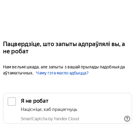
Пацвердзіце, што запыты адпраўлялі вы, а
не робат
Нам вельмі шкада, але запыты з вашай прылады падобныя да
аўтаматычных.
Чаму гэта магло адбыцца?
Я не робат
Націсніце, каб працягнуць
SmartCaptcha by Yandex Cloud