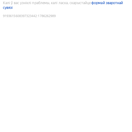
Калі ў вас узніклі праблемы, калі ласка, скарыстайце
формай зваротнай
сувязі
9193615608397323442
:
1786262989