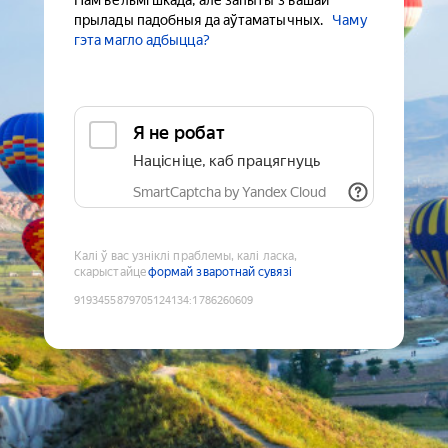
Нам вельмі шкада, але запыты з вашай
прылады падобныя да аўтаматычных.
Чаму
гэта магло адбыцца?
Я не робат
Націсніце, каб працягнуць
SmartCaptcha by Yandex Cloud
Калі ў вас узніклі праблемы, калі ласка,
скарыстайце
формай зваротнай сувязі
9193455879705124134
:
1786260609