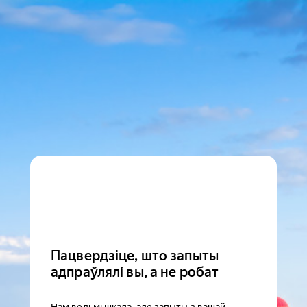
Пацвердзіце, што запыты
адпраўлялі вы, а не робат