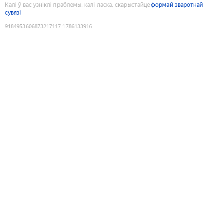
Калі ў вас узніклі праблемы, калі ласка, скарыстайце
формай зваротнай
сувязі
9184953606873217117
:
1786133916