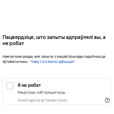
Пацвердзіце, што запыты адпраўлялі вы, а
не робат
Нам вельмі шкада, але запыты з вашай прылады падобныя да
аўтаматычных.
Чаму гэта магло адбыцца?
Я не робат
Націсніце, каб працягнуць
SmartCaptcha by Yandex Cloud