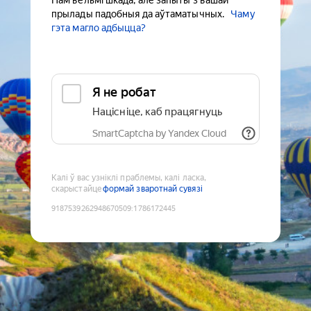
Нам вельмі шкада, але запыты з вашай
прылады падобныя да аўтаматычных.
Чаму
гэта магло адбыцца?
Я не робат
Націсніце, каб працягнуць
SmartCaptcha by Yandex Cloud
Калі ў вас узніклі праблемы, калі ласка,
скарыстайце
формай зваротнай сувязі
9187539262948670509
:
1786172445