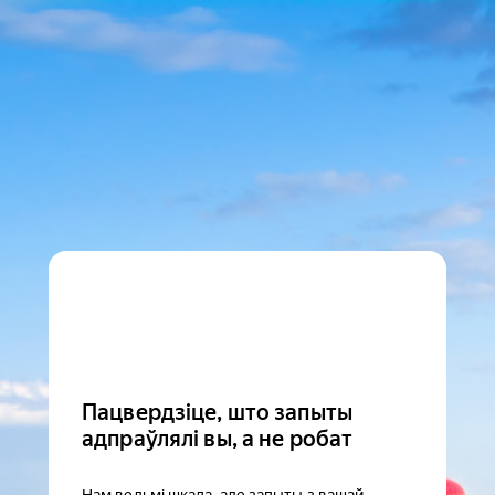
Пацвердзіце, што запыты
адпраўлялі вы, а не робат