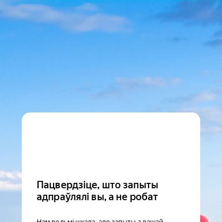
Пацвердзіце, што запыты
адпраўлялі вы, а не робат