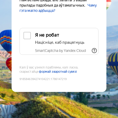
Нам вельмі шкада, але запыты з вашай
прылады падобныя да аўтаматычных.
Чаму
гэта магло адбыцца?
Я не робат
Націсніце, каб працягнуць
SmartCaptcha by Yandex Cloud
Калі ў вас узніклі праблемы, калі ласка,
скарыстайце
формай зваротнай сувязі
9185846394274104221
:
1786147219