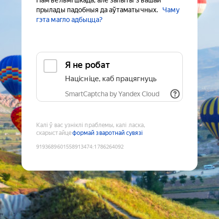
Нам вельмі шкада, але запыты з вашай
прылады падобныя да аўтаматычных.
Чаму
гэта магло адбыцца?
Я не робат
Націсніце, каб працягнуць
SmartCaptcha by Yandex Cloud
Калі ў вас узніклі праблемы, калі ласка,
скарыстайце
формай зваротнай сувязі
9193689601558913474
:
1786264092