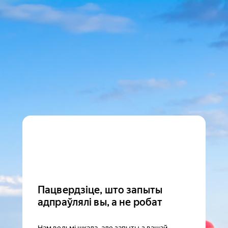
Пацвердзіце, што запыты
адпраўлялі вы, а не робат