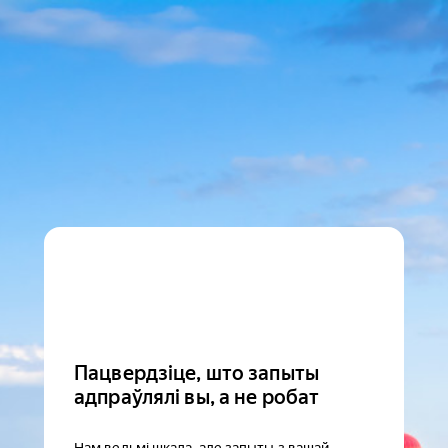
Пацвердзіце, што запыты
адпраўлялі вы, а не робат