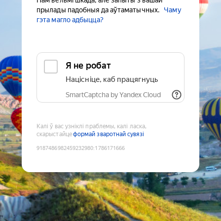
Нам вельмі шкада, але запыты з вашай
прылады падобныя да аўтаматычных.
Чаму
гэта магло адбыцца?
Я не робат
Націсніце, каб працягнуць
SmartCaptcha by Yandex Cloud
Калі ў вас узніклі праблемы, калі ласка,
скарыстайце
формай зваротнай сувязі
9187486982459232980
:
1786171666