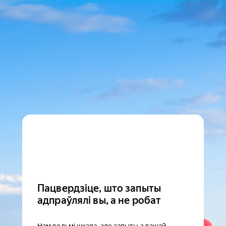
Пацвердзіце, што запыты
адпраўлялі вы, а не робат