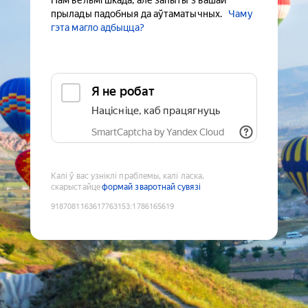
Нам вельмі шкада, але запыты з вашай
прылады падобныя да аўтаматычных.
Чаму
гэта магло адбыцца?
Я не робат
Націсніце, каб працягнуць
SmartCaptcha by Yandex Cloud
Калі ў вас узніклі праблемы, калі ласка,
скарыстайце
формай зваротнай сувязі
9187081163617763153
:
1786165619