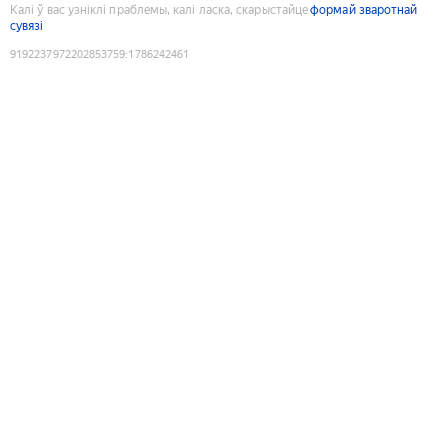
Калі ў вас узніклі праблемы, калі ласка, скарыстайце
формай зваротнай
сувязі
9192237972202853759
:
1786242461