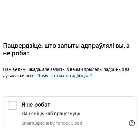
Пацвердзіце, што запыты адпраўлялі вы, а
не робат
Нам вельмі шкада, але запыты з вашай прылады падобныя да
аўтаматычных.
Чаму гэта магло адбыцца?
Я не робат
Націсніце, каб працягнуць
SmartCaptcha by Yandex Cloud