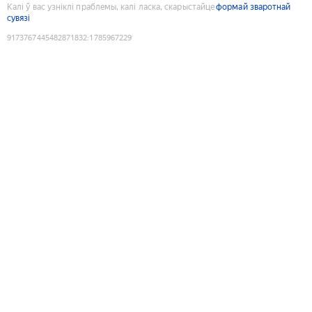
Калі ў вас узніклі праблемы, калі ласка, скарыстайце
формай зваротнай
сувязі
9173767445482871832
:
1785967229