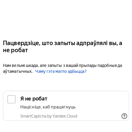
Пацвердзіце, што запыты адпраўлялі вы, а
не робат
Нам вельмі шкада, але запыты з вашай прылады падобныя да
аўтаматычных.
Чаму гэта магло адбыцца?
Я не робат
Націсніце, каб працягнуць
SmartCaptcha by Yandex Cloud