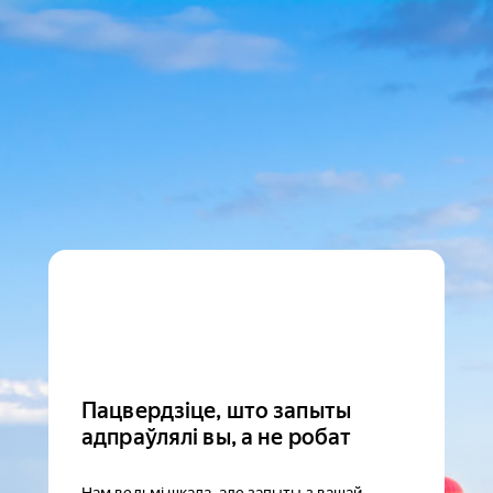
Пацвердзіце, што запыты
адпраўлялі вы, а не робат