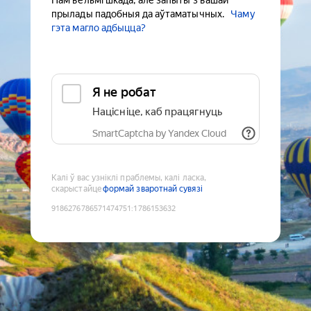
Нам вельмі шкада, але запыты з вашай
прылады падобныя да аўтаматычных.
Чаму
гэта магло адбыцца?
Я не робат
Націсніце, каб працягнуць
SmartCaptcha by Yandex Cloud
Калі ў вас узніклі праблемы, калі ласка,
скарыстайце
формай зваротнай сувязі
9186276786571474751
:
1786153632