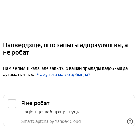
Пацвердзіце, што запыты адпраўлялі вы, а
не робат
Нам вельмі шкада, але запыты з вашай прылады падобныя да
аўтаматычных.
Чаму гэта магло адбыцца?
Я не робат
Націсніце, каб працягнуць
SmartCaptcha by Yandex Cloud