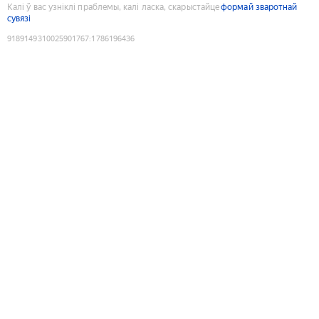
Калі ў вас узніклі праблемы, калі ласка, скарыстайце
формай зваротнай
сувязі
9189149310025901767
:
1786196436