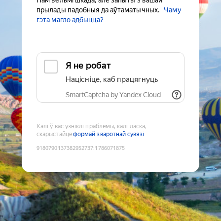
Нам вельмі шкада, але запыты з вашай
прылады падобныя да аўтаматычных.
Чаму
гэта магло адбыцца?
Я не робат
Націсніце, каб працягнуць
SmartCaptcha by Yandex Cloud
Калі ў вас узніклі праблемы, калі ласка,
скарыстайце
формай зваротнай сувязі
9180790137382952737
:
1786071875