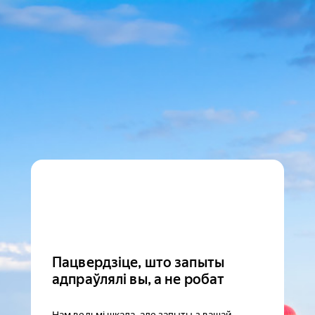
Пацвердзіце, што запыты
адпраўлялі вы, а не робат