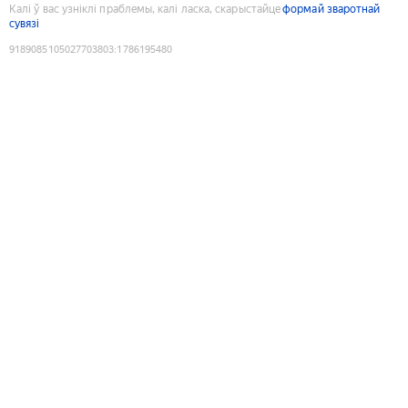
Калі ў вас узніклі праблемы, калі ласка, скарыстайце
формай зваротнай
сувязі
9189085105027703803
:
1786195480