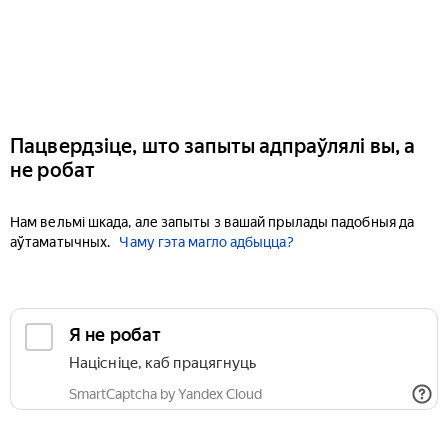
Пацвердзіце, што запыты адпраўлялі вы, а
не робат
Нам вельмі шкада, але запыты з вашай прылады падобныя да
аўтаматычных.
Чаму гэта магло адбыцца?
Я не робат
Націсніце, каб працягнуць
SmartCaptcha by Yandex Cloud