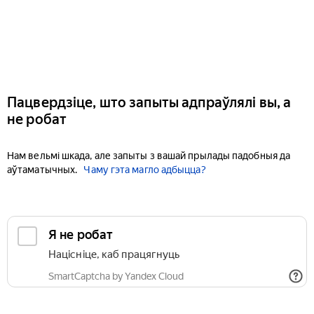
Пацвердзіце, што запыты адпраўлялі вы, а
не робат
Нам вельмі шкада, але запыты з вашай прылады падобныя да
аўтаматычных.
Чаму гэта магло адбыцца?
Я не робат
Націсніце, каб працягнуць
SmartCaptcha by Yandex Cloud