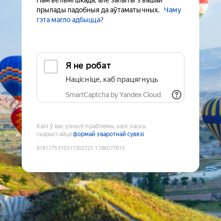
Нам вельмі шкада, але запыты з вашай
прылады падобныя да аўтаматычных.
Чаму
гэта магло адбыцца?
Я не робат
Націсніце, каб працягнуць
SmartCaptcha by Yandex Cloud
Калі ў вас узніклі праблемы, калі ласка,
скарыстайце
формай зваротнай сувязі
9181175310317302721
:
1786077615