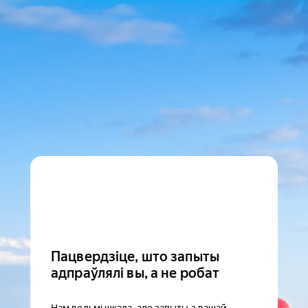
Пацвердзіце, што запыты
адпраўлялі вы, а не робат