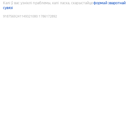
Калі ў вас узніклі праблемы, калі ласка, скарыстайце
формай зваротнай
сувязі
9187569241149321080
:
1786172892