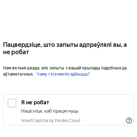
Пацвердзіце, што запыты адпраўлялі вы, а
не робат
Нам вельмі шкада, але запыты з вашай прылады падобныя да
аўтаматычных.
Чаму гэта магло адбыцца?
Я не робат
Націсніце, каб працягнуць
SmartCaptcha by Yandex Cloud