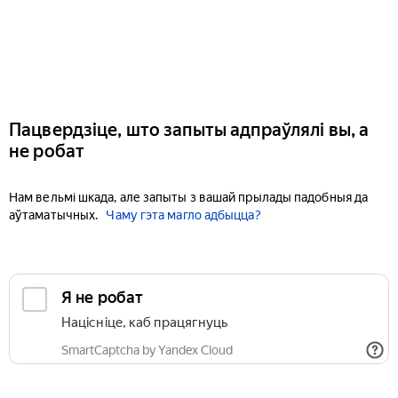
Пацвердзіце, што запыты адпраўлялі вы, а
не робат
Нам вельмі шкада, але запыты з вашай прылады падобныя да
аўтаматычных.
Чаму гэта магло адбыцца?
Я не робат
Націсніце, каб працягнуць
SmartCaptcha by Yandex Cloud