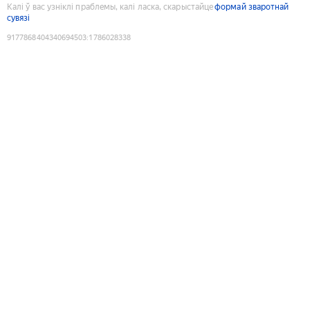
Калі ў вас узніклі праблемы, калі ласка, скарыстайце
формай зваротнай
сувязі
9177868404340694503
:
1786028338