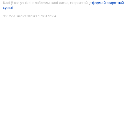
Калі ў вас узніклі праблемы, калі ласка, скарыстайце
формай зваротнай
сувязі
9187551946121302041
:
1786172634