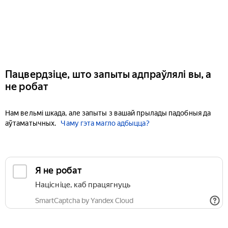
Пацвердзіце, што запыты адпраўлялі вы, а
не робат
Нам вельмі шкада, але запыты з вашай прылады падобныя да
аўтаматычных.
Чаму гэта магло адбыцца?
Я не робат
Націсніце, каб працягнуць
SmartCaptcha by Yandex Cloud