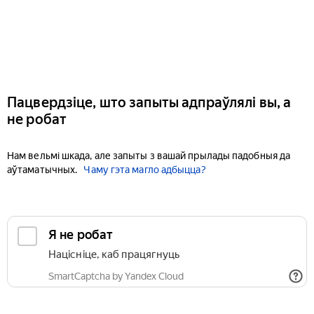
Пацвердзіце, што запыты адпраўлялі вы, а
не робат
Нам вельмі шкада, але запыты з вашай прылады падобныя да
аўтаматычных.
Чаму гэта магло адбыцца?
Я не робат
Націсніце, каб працягнуць
SmartCaptcha by Yandex Cloud