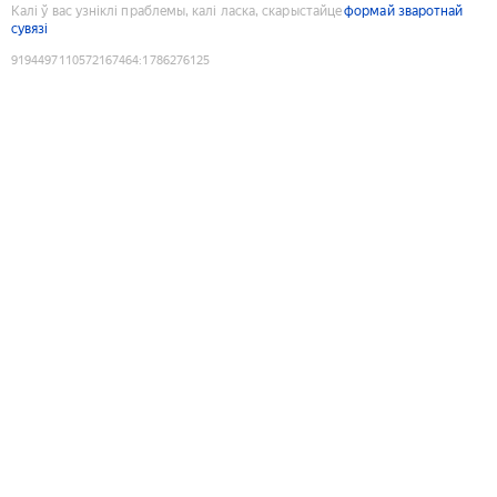
Калі ў вас узніклі праблемы, калі ласка, скарыстайце
формай зваротнай
сувязі
9194497110572167464
:
1786276125