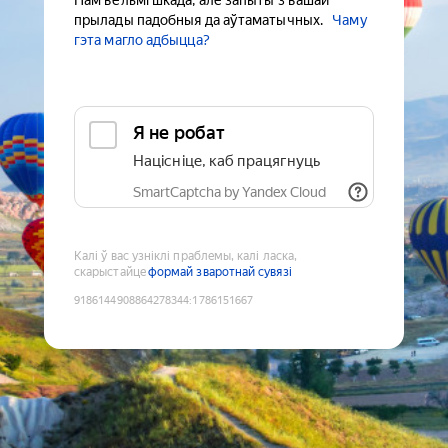
Нам вельмі шкада, але запыты з вашай
прылады падобныя да аўтаматычных.
Чаму
гэта магло адбыцца?
Я не робат
Націсніце, каб працягнуць
SmartCaptcha by Yandex Cloud
Калі ў вас узніклі праблемы, калі ласка,
скарыстайце
формай зваротнай сувязі
9186144908864278344
:
1786151667