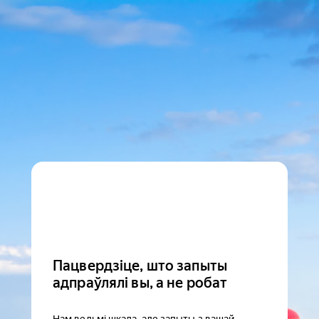
Пацвердзіце, што запыты
адпраўлялі вы, а не робат