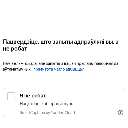
Пацвердзіце, што запыты адпраўлялі вы, а
не робат
Нам вельмі шкада, але запыты з вашай прылады падобныя да
аўтаматычных.
Чаму гэта магло адбыцца?
Я не робат
Націсніце, каб працягнуць
SmartCaptcha by Yandex Cloud