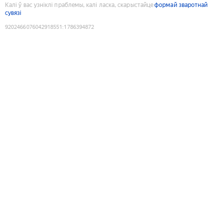
Калі ў вас узніклі праблемы, калі ласка, скарыстайце
формай зваротнай
сувязі
9202466076042918551
:
1786394872