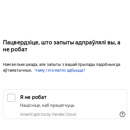
Пацвердзіце, што запыты адпраўлялі вы, а
не робат
Нам вельмі шкада, але запыты з вашай прылады падобныя да
аўтаматычных.
Чаму гэта магло адбыцца?
Я не робат
Націсніце, каб працягнуць
SmartCaptcha by Yandex Cloud