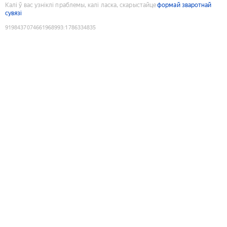
Калі ў вас узніклі праблемы, калі ласка, скарыстайце
формай зваротнай
сувязі
9198437074661968993
:
1786334835