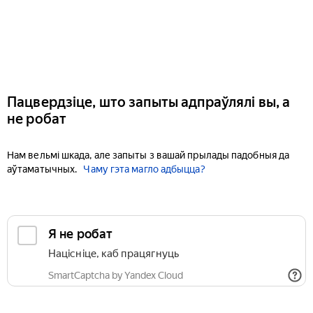
Пацвердзіце, што запыты адпраўлялі вы, а
не робат
Нам вельмі шкада, але запыты з вашай прылады падобныя да
аўтаматычных.
Чаму гэта магло адбыцца?
Я не робат
Націсніце, каб працягнуць
SmartCaptcha by Yandex Cloud