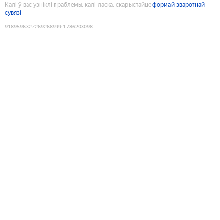
Калі ў вас узніклі праблемы, калі ласка, скарыстайце
формай зваротнай
сувязі
9189596327269268999
:
1786203098