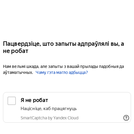
Пацвердзіце, што запыты адпраўлялі вы, а
не робат
Нам вельмі шкада, але запыты з вашай прылады падобныя да
аўтаматычных.
Чаму гэта магло адбыцца?
Я не робат
Націсніце, каб працягнуць
SmartCaptcha by Yandex Cloud