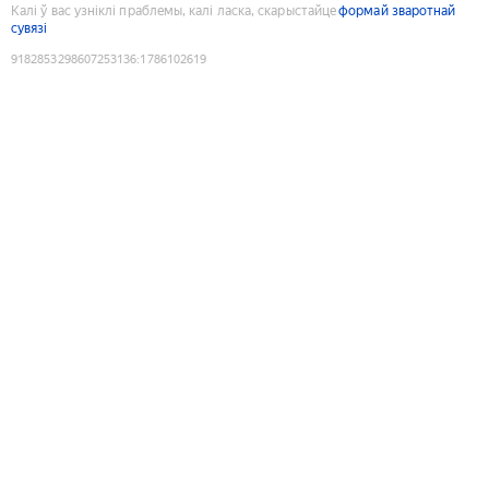
Калі ў вас узніклі праблемы, калі ласка, скарыстайце
формай зваротнай
сувязі
9182853298607253136
:
1786102619