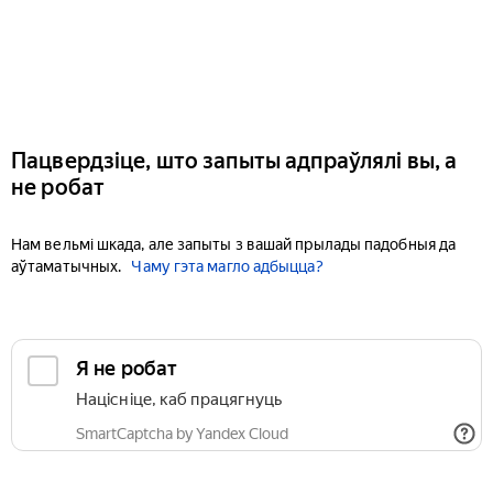
Пацвердзіце, што запыты адпраўлялі вы, а
не робат
Нам вельмі шкада, але запыты з вашай прылады падобныя да
аўтаматычных.
Чаму гэта магло адбыцца?
Я не робат
Націсніце, каб працягнуць
SmartCaptcha by Yandex Cloud