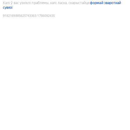
Калі ў вас узніклі праблемы, калі ласка, скарыстайце
формай зваротнай
сувязі
9182169885625743363
:
1786092435