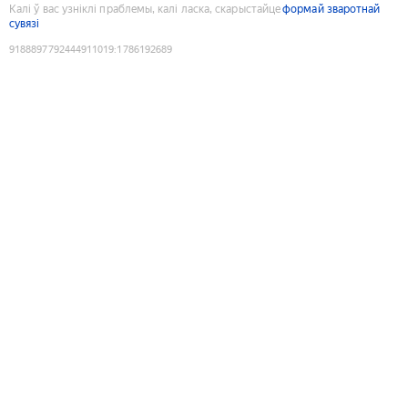
Калі ў вас узніклі праблемы, калі ласка, скарыстайце
формай зваротнай
сувязі
9188897792444911019
:
1786192689