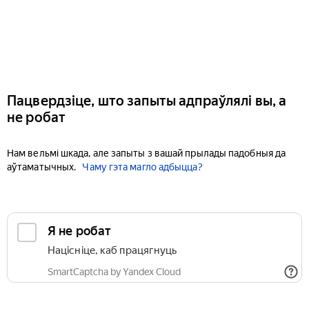
Пацвердзіце, што запыты адпраўлялі вы, а
не робат
Нам вельмі шкада, але запыты з вашай прылады падобныя да
аўтаматычных.
Чаму гэта магло адбыцца?
Я не робат
Націсніце, каб працягнуць
SmartCaptcha by Yandex Cloud