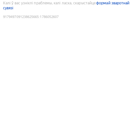
Калі ў вас узніклі праблемы, калі ласка, скарыстайце
формай зваротнай
сувязі
9179497091238625665
:
1786052607