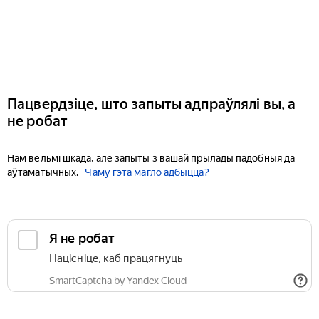
Пацвердзіце, што запыты адпраўлялі вы, а
не робат
Нам вельмі шкада, але запыты з вашай прылады падобныя да
аўтаматычных.
Чаму гэта магло адбыцца?
Я не робат
Націсніце, каб працягнуць
SmartCaptcha by Yandex Cloud