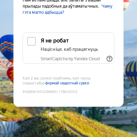
Нам вельмі шкада, але запыты з вашай
прылады падобныя да аўтаматычных.
Чаму
гэта магло адбыцца?
Я не робат
Націсніце, каб працягнуць
SmartCaptcha by Yandex Cloud
Калі ў вас узніклі праблемы, калі ласка,
скарыстайце
формай зваротнай сувязі
9182836743722940931
:
1786102372