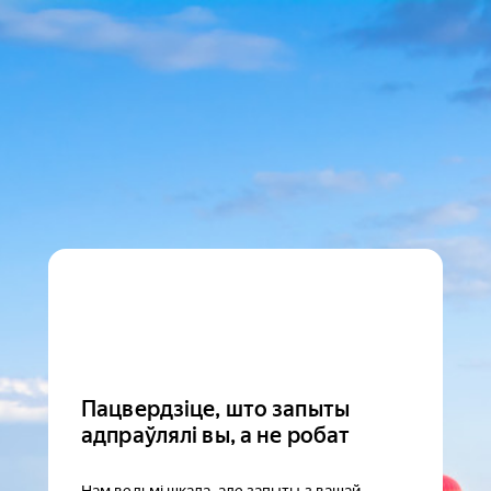
Пацвердзіце, што запыты
адпраўлялі вы, а не робат