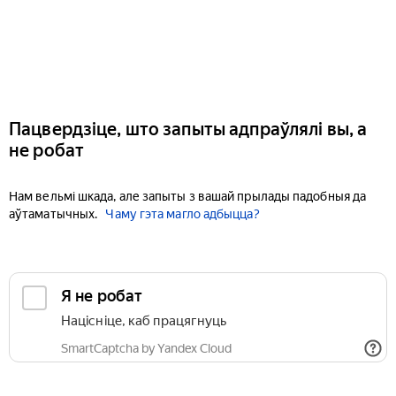
Пацвердзіце, што запыты адпраўлялі вы, а
не робат
Нам вельмі шкада, але запыты з вашай прылады падобныя да
аўтаматычных.
Чаму гэта магло адбыцца?
Я не робат
Націсніце, каб працягнуць
SmartCaptcha by Yandex Cloud