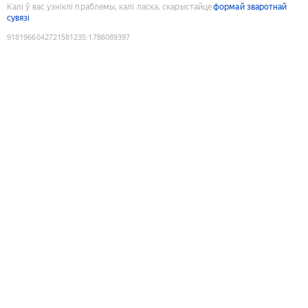
Калі ў вас узніклі праблемы, калі ласка, скарыстайце
формай зваротнай
сувязі
9181966042721581235
:
1786089397