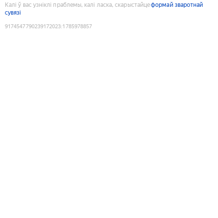
Калі ў вас узніклі праблемы, калі ласка, скарыстайце
формай зваротнай
сувязі
9174547790239172023
:
1785978857