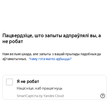
Пацвердзіце, што запыты адпраўлялі вы, а
не робат
Нам вельмі шкада, але запыты з вашай прылады падобныя да
аўтаматычных.
Чаму гэта магло адбыцца?
Я не робат
Націсніце, каб працягнуць
SmartCaptcha by Yandex Cloud