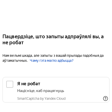
Пацвердзіце, што запыты адпраўлялі вы, а
не робат
Нам вельмі шкада, але запыты з вашай прылады падобныя да
аўтаматычных.
Чаму гэта магло адбыцца?
Я не робат
Націсніце, каб працягнуць
SmartCaptcha by Yandex Cloud