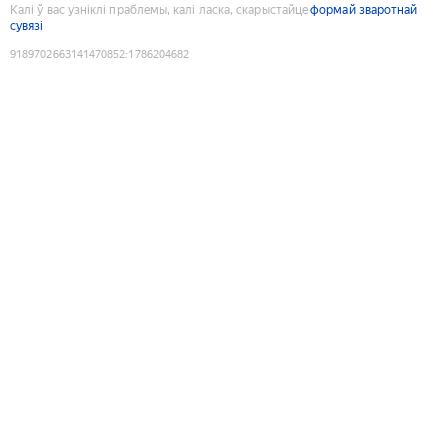
Калі ў вас узніклі праблемы, калі ласка, скарыстайце
формай зваротнай
сувязі
9189702663141470852
:
1786204682