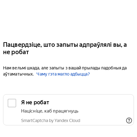
Пацвердзіце, што запыты адпраўлялі вы, а
не робат
Нам вельмі шкада, але запыты з вашай прылады падобныя да
аўтаматычных.
Чаму гэта магло адбыцца?
Я не робат
Націсніце, каб працягнуць
SmartCaptcha by Yandex Cloud