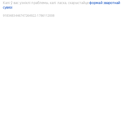
Калі ў вас узніклі праблемы, калі ласка, скарыстайце
формай зваротнай
сувязі
9183483446747264922
:
1786112008